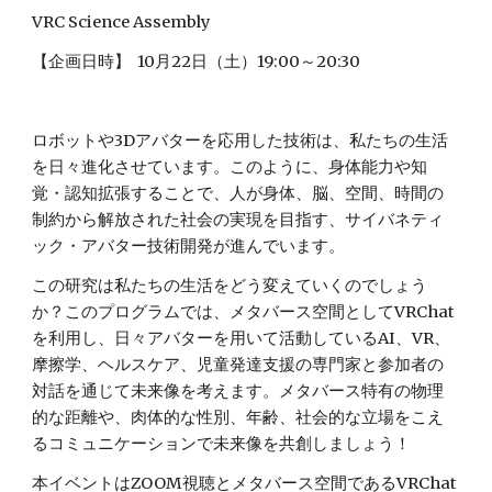
VRC Science Assembly
【企画日時】
10月22日（土）19:00～20:30
ロボットや3Dアバターを応用した技術は、私たちの生活
を日々進化させています。このように、身体能力や知
覚・認知拡張することで、人が身体、脳、空間、時間の
制約から解放された社会の実現を目指す、サイバネティ
ック・アバター技術開発が進んでいます。
この研究は私たちの生活をどう変えていくのでしょう
か？このプログラムでは、メタバース空間としてVRChat
を利用し、日々アバターを用いて活動しているAI、VR、
摩擦学、ヘルスケア、児童発達支援の専門家と参加者の
対話を通じて未来像を考えます。メタバース特有の物理
的な距離や、肉体的な性別、年齢、社会的な立場をこえ
るコミュニケーションで未来像を共創しましょう！
本イベントはZOOM視聴とメタバース空間であるVRChat