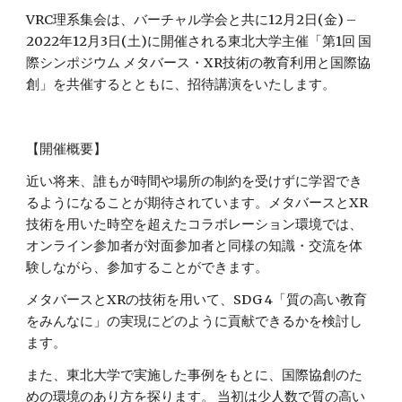
VRC理系集会は、バーチャル学会と共に
12月2日(金) – 
2022年12月3日(土)
に
開催される東北大学主催「第1回 国
際シンポジウム メタバース・XR技術の教育利用と国際協
創」を共催するとともに、招待講演をいたします。
【
開催概要
】
近い将来、誰もが時間や場所の制約を受けずに学習でき
るようになることが期待されています。メタバースとXR
技術を用いた時空を超えたコラボレーション環境では、
オンライン参加者が対面参加者と同様の知識・交流を体
験しながら、参加することができます。
メタバースとXRの技術を用いて、SDG 4「質の高い教育
をみんなに」の実現にどのように貢献できるかを検討し
ます。
また、東北大学で実施した事例をもとに、国際協創のた
めの環境のあり方を探ります。 当初は少人数で質の高い